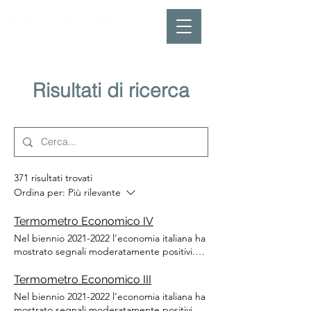
Risultati di ricerca
371 risultati trovati
Ordina per:
Più rilevante
Termometro Economico IV
Nel biennio 2021-2022 l’economia italiana ha
mostrato segnali moderatamente positivi.
Per monitorarne l’andamento, è stato
introdotto il Termometro dell’Economia , un
Termometro Economico III
report bimestrale basato su dati Istat.
Nel biennio 2021-2022 l’economia italiana ha
L’obiettivo è fornire indicazioni utili a
mostrato segnali moderatamente positivi.