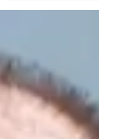
“Quanto durano le imprese familiari: il caso della
Fiocchi”. lunedì 20 aprile 2026
_____________________ Durante l’incontro sono
stati affrontati temi legati alla governance delle
imprese familiari, con particolare attenzione alle
criticità derivanti da un azionariato frammentato e
al rapporto tra proprietà e management. Si è
discusso del ruolo dei manager esterni, delle
difficoltà nei passaggi generazionali e delle
implicazioni sulla continuità aziendale. È stato
trattato