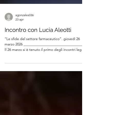
agonzales036
23 apr
Incontro con Lucia Aleotti
“Le sfide del settore farmaceutico”. giovedì 26
marzo 2026 __________________________________
Il 26 marzo si è tenuto il primo degli incontri legati
alle eccellenze delle imprese italiane, con Lucia
Aleotti, Amministratrice del gruppo farmaceutico
Menarini e Vicepresidente Confindustria.
L’incontro si è svolto in collaborazione con Open
Gate Italia, ospiti presso i loro uffici di Roma e ha
visto un’ampia partecipazione oltre che di imprese
di amministratori dell’area sanita