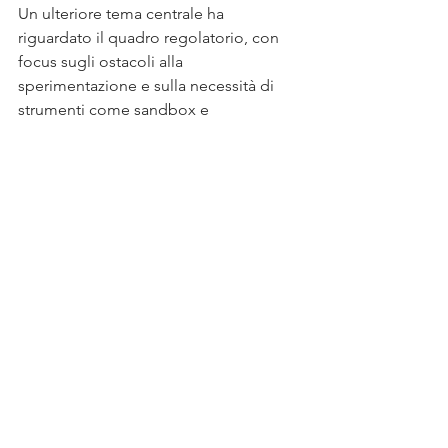
Un ulteriore tema centrale ha 
riguardato il quadro regolatorio, con 
focus sugli ostacoli alla 
sperimentazione e sulla necessità di 
strumenti come sandbox e 
semplificazioni amministrative.
Si è analizzato il rapporto tra 
innovazione e sistema industriale, 
inclusa la capacità delle grandi imprese 
di adottare tecnologie e il ruolo degli 
spin-off.
È stata approfondita la struttura 
dell’ecosistema della ricerca, con 
attenzione alla frammentazione 
territoriale e alla difficoltà di creare poli 
ad alta concentrazione di competenze 
e capitali.
Infine, il dibattito ha toccato 
l’equilibrio tra intervento pubblico e 