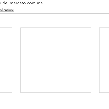
o del mercato comune.
licazioni