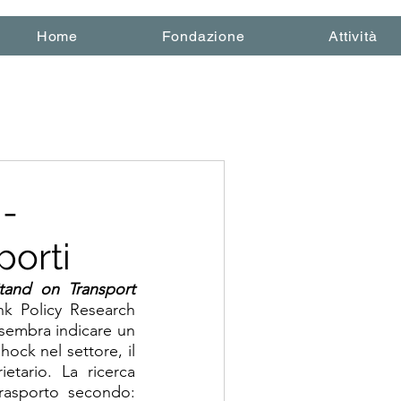
Home
Fondazione
Attività
 -
porti
nd on Transport 
k Policy Research 
sembra indicare un 
ck nel settore, il 
etario. La ricerca 
trasporto secondo: 