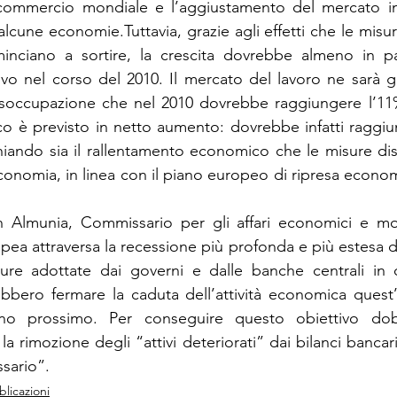
commercio mondiale e l’aggiustamento del mercato im
cune economie.Tuttavia, grazie agli effetti che le misure
nciano a sortire, la crescita dovrebbe almeno in pa
vo nel corso del 2010. Il mercato del lavoro ne sarà g
disoccupazione che nel 2010 dovrebbe raggiungere l’11%
o è previsto in netto aumento: dovrebbe infatti raggiun
hiando sia il rallentamento economico che le misure disc
conomia, in linea con il piano europeo di ripresa econom
Almunia, Commissario per gli affari economici e monet
ea attraversa la recessione più profonda e più estesa 
ure adottate dai governi e dalle banche centrali in q
ebbero fermare la caduta dell’attività economica quest
nno prossimo. Per conseguire questo obiettivo do
 rimozione degli “attivi deteriorati” dai bilanci bancari e
sario”.
licazioni