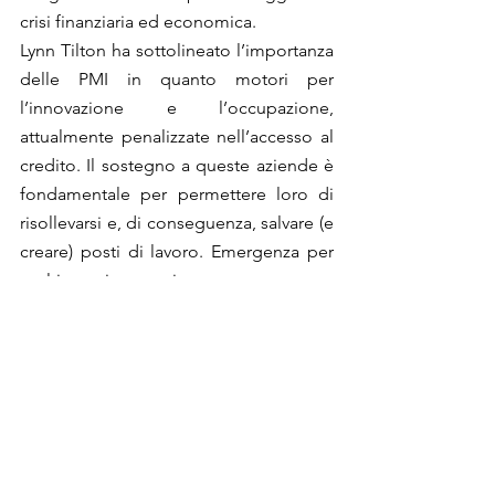
crisi finanziaria ed economica.
Lynn Tilton ha sottolineato l’importanza 
delle PMI in quanto motori per 
l’innovazione e l’occupazione, 
attualmente penalizzate nell’accesso al 
credito. Il sostegno a queste aziende è 
fondamentale per permettere loro di 
risollevarsi e, di conseguenza, salvare (e 
creare) posti di lavoro. Emergenza per 
molti paesi europei ma soprattutto per 
gli Stati Uniti dove 13 milioni di 
disoccupati rappresentano una vera 
piaga sociale.
Dopo un’eccessiva attenzione ai servizi, 
bisogna tornare a puntare sull’industria 
e sulla manifattura. Sono questi i settori 
che hanno reso possibile la crescita e lo 